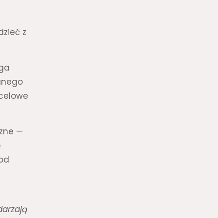
dzieć z
ega
wanego
 celowe
czne —
ę
 od
darzają