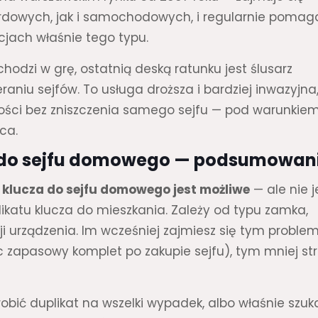
rdowych, jak i samochodowych, i regularnie pomag
jach właśnie tego typu.
hodzi w grę, ostatnią deską ratunku jest ślusarz
aniu sejfów. To usługa droższa i bardziej inwazyjna,
ści bez zniszczenia samego sejfu — pod warunkiem
ca.
z do sejfu domowego — podsumowan
 klucza do sejfu domowego jest możliwe
— ale nie j
likatu klucza do mieszkania. Zależy od typu zamka,
i urządzenia. Im wcześniej zajmiesz się tym probl
ąc zapasowy komplet po zakupie sejfu), tym mniej str
robić duplikat na wszelki wypadek, albo właśnie szuk