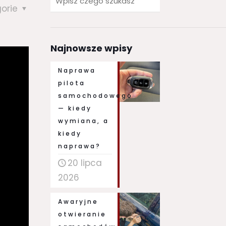
gorie
Najnowsze wpisy
Naprawa
pilota
samochodowego
— kiedy
wymiana, a
kiedy
naprawa?
20 lipca
2026
Awaryjne
otwieranie