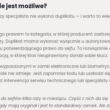
ie jest możliwe?
zy specjalista nie wykona duplikatu — i warto to wie
go prawem to kategoria, w której producent zastrz
czy. Duplikat można wykonać wyłącznie u autoryzo
u potwierdzającego prawo do sejfu. To rozwiązanie
cją, w której ktoś nieuprawniony dorobi sobie klucz.
wyposażonymi w zamki elektroniczne lub biometry
le nie istnieje. Jeśli zapomnisz kodu lub uszkodzi si
jest interwencja serwisu technicznego lub specjalisty
 do sejfów kilka razy w miesiącu. Część z nich da się
dy mają oryginał i jest to standardowy zamek. Ale z