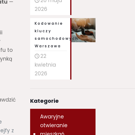
20 maja
atu
—
2026
Kodowanie
kluczy
i
samochodowych
y
Warszawa
fu to
22
zynką
kwietnia
2026
rawdzić
Kategorie
Awaryjne
e
otwieranie
ejfy z
mieszkań