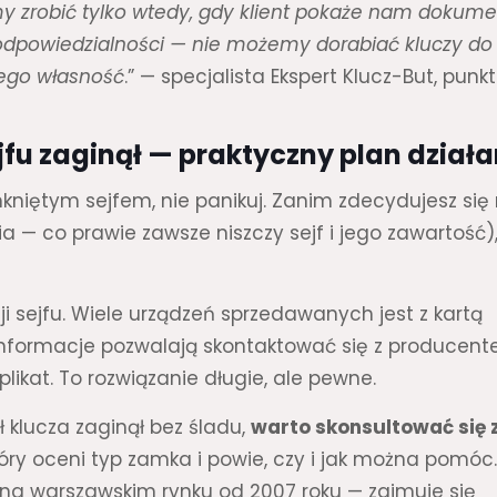
my zrobić tylko wtedy, gdy klient pokaże nam dokum
a odpowiedzialności — nie możemy dorabiać kluczy do
 jego własność
.” — specjalista Ekspert Klucz-But, punkt
ejfu zaginął — praktyczny plan dział
amkniętym sejfem, nie panikuj. Zanim zdecydujesz się
a — co prawie zawsze niszczy sejf i jego zawartość)
 sejfu. Wiele urządzeń sprzedawanych jest z kartą
nformacje pozwalają skontaktować się z producent
ikat. To rozwiązanie długie, ale pewne.
ł klucza zaginął bez śladu,
warto skonsultować się 
który oceni typ zamka i powie, czy i jak można pomóc
a na warszawskim rynku od 2007 roku — zajmuje się