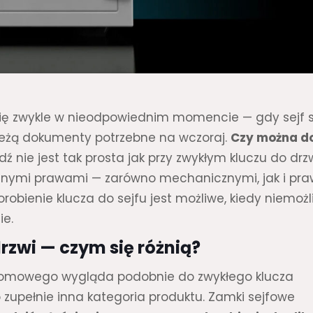
 się zwykle w nieodpowiednim momencie — gdy sejf s
u leżą dokumenty potrzebne na wczoraj.
Czy można d
 nie jest tak prosta jak przy zwykłym kluczu do drz
łasnymi prawami — zarówno mechanicznymi, jak i pr
obienie klucza do sejfu jest możliwe, kiedy niemożl
ie.
drzwi — czym się różnią?
u domowego wygląda podobnie do zwykłego klucza
 zupełnie inna kategoria produktu. Zamki sejfowe