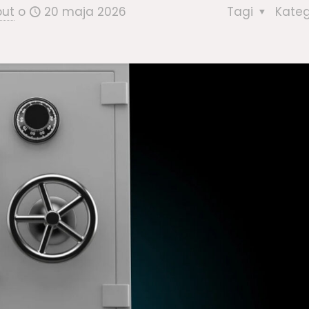
but
o
20 maja 2026
Tagi
Kate