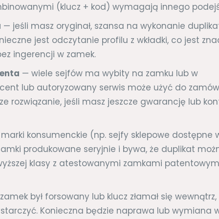
mbinowanymi (klucz + kod) wymagają innego podejś
a
— jeśli masz oryginał, szansa na wykonanie duplika
ieczne jest odczytanie profilu z wkładki, co jest zna
bez ingerencji w zamek.
centa
— wiele sejfów ma wybity na zamku lub w
ucent lub autoryzowany serwis może użyć do zamów
ze rozwiązanie, jeśli masz jeszcze gwarancję lub kon
marki konsumenckie (np. sejfy sklepowe dostępne 
mki produkowane seryjnie i bywa, że duplikat moż
 wyższej klasy z atestowanymi zamkami patentowym
i zamek był forsowany lub klucz złamał się wewnątrz
ystarczyć. Konieczna będzie naprawa lub wymiana w