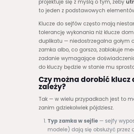
projektuje się z myślą o tym, żeby
ut
to jeden z podstawowych elementów
Klucze do sejfów często mają niestan
tolerancję wykonania niż klucze do
duplikatu — niedostrzegalna gołym o
zamka albo, co gorsza, zablokuje me
zadanie wymagające doświadczenia 
do kluczy będzie w stanie mu sprost
Czy można dorobić klucz 
zależy?
Tak — w wielu przypadkach jest to mo
zanim gdziekolwiek pójdziesz.
Typ zamka w sejfie
— sejfy wypos
modele) dają się obsłużyć przez d