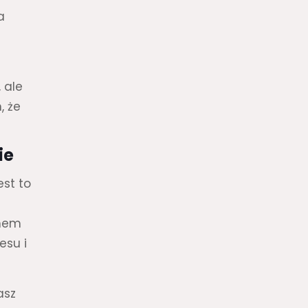
a
 ale
, że
ie
est to
emem
esu i
asz