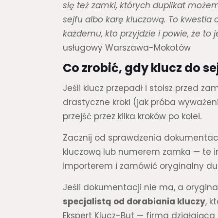
się też zamki, których duplikat może
sejfu albo karę kluczową. To kwesti
każdemu, kto przyjdzie i powie, że to
usługowy Warszawa-Mokotów
Co zrobić, gdy klucz do s
Jeśli klucz przepadł i stoisz przed z
drastyczne kroki (jak próba wyważeni
przejść przez kilka kroków po kolei.
Zacznij od sprawdzenia dokumentacji
kluczową lub numerem zamka — te i
importerem i zamówić oryginalny dupl
Jeśli dokumentacji nie ma, a orygina
specjalistą od dorabiania kluczy
, 
Ekspert Klucz-But — firma działając