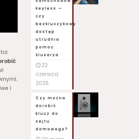
samochodów
keyless —
czy
bezkluczykowy
dostęp
utrudnia
pomoc
toi
ślusarza
orobić
22
wi
czerwca
awnymi.
2026
iwe i
Czy można
dorobić
klucz do
sejfu
domowego?