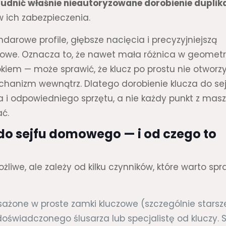
rudnić właśnie nieautoryzowane dorobienie duplik
 ich zabezpieczenia.
darowe profile, głębsze nacięcia i precyzyjniejszą
mowe. Oznacza to, że nawet mała różnica w geometri
kiem — może sprawić, że klucz po prostu nie otworz
chanizm wewnątrz. Dlatego dorobienie klucza do sej
i odpowiedniego sprzętu, a nie każdy punkt z mas
ać.
do sejfu domowego — i od czego to
żliwe, ale zależy od kilku czynników, które warto sp
ażone w proste zamki kluczowe (szczególnie starsz
oświadczonego ślusarza lub specjalistę od kluczy. S