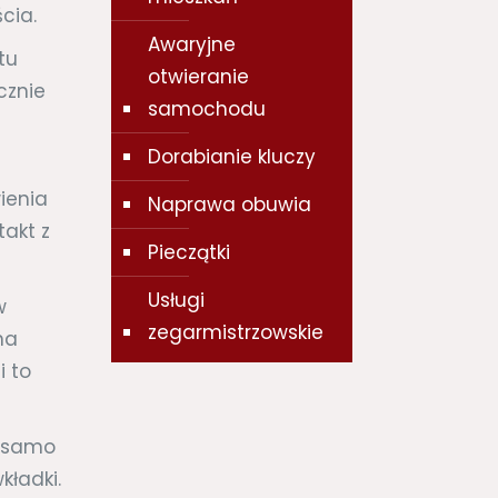
cia.
Awaryjne
tu
otwieranie
cznie
samochodu
Dorabianie kluczy
ienia
Naprawa obuwia
takt z
Pieczątki
Usługi
w
zegarmistrzowskie
na
i to
, samo
kładki.