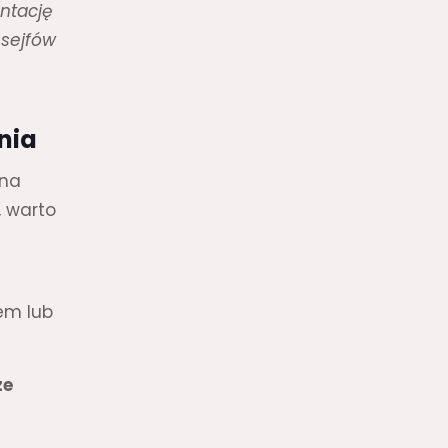
entację
 sejfów
ania
 na
, warto
em lub
ze
.